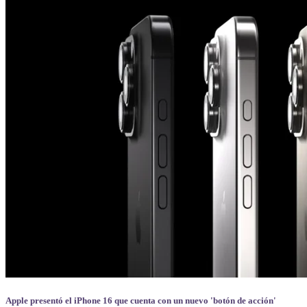
Apple presentó el iPhone 16 que cuenta con un nuevo 'botón de acción'